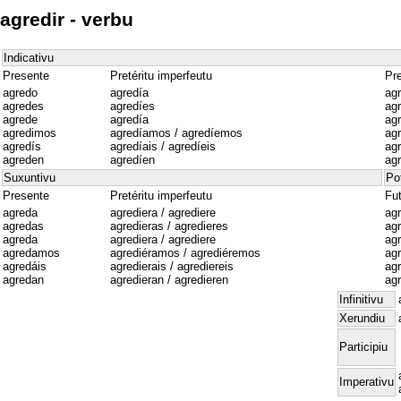
agredir - verbu
Indicativu
Presente
Pretéritu imperfeutu
Pre
agredo
agredía
agr
agredes
agredíes
agr
agrede
agredía
agr
agredimos
agredíamos / agredíemos
ag
agredís
agredíais / agredíeis
agr
agreden
agredíen
agr
Suxuntivu
Po
Presente
Pretéritu imperfeutu
Fu
agreda
agrediera / agrediere
agr
agredas
agredieras / agredieres
agr
agreda
agrediera / agrediere
agr
agredamos
agrediéramos / agrediéremos
ag
agredáis
agredierais / agrediereis
agr
agredan
agredieran / agredieren
agr
Infinitivu
Xerundiu
Participiu
Imperativu