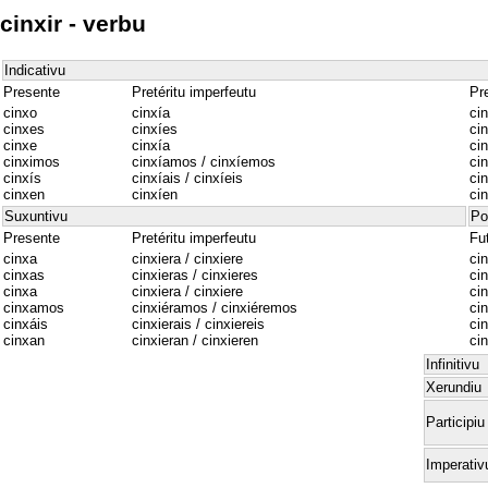
cinxir - verbu
Indicativu
Presente
Pretéritu imperfeutu
Pre
cinxo
cinxía
cin
cinxes
cinxíes
cin
cinxe
cinxía
cin
cinximos
cinxíamos / cinxíemos
ci
cinxís
cinxíais / cinxíeis
cin
cinxen
cinxíen
ci
Suxuntivu
Po
Presente
Pretéritu imperfeutu
Fu
cinxa
cinxiera / cinxiere
cin
cinxas
cinxieras / cinxieres
cin
cinxa
cinxiera / cinxiere
cin
cinxamos
cinxiéramos / cinxiéremos
ci
cinxáis
cinxierais / cinxiereis
cin
cinxan
cinxieran / cinxieren
cin
Infinitivu
Xerundiu
Participiu
Imperativ