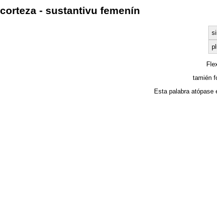
corteza - sustantivu femenín
si
pl
Fle
tamién f
Esta palabra atópase