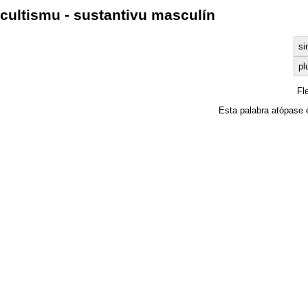
cultismu - sustantivu masculín
si
pl
Fl
Esta palabra atópase