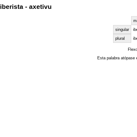
iberista - axetivu
m
singular
ib
plural
ib
Flex
Esta palabra atópase