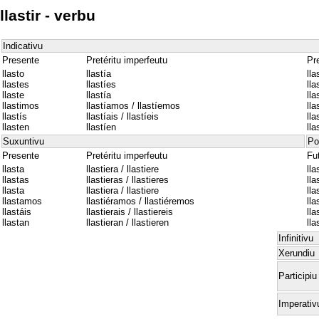
llastir - verbu
Indicativu
Presente
Pretéritu imperfeutu
Pre
llasto
llastía
lla
llastes
llastíes
lla
llaste
llastía
lla
llastimos
llastíamos / llastíemos
ll
llastís
llastíais / llastíeis
lla
llasten
llastíen
lla
Suxuntivu
Po
Presente
Pretéritu imperfeutu
Fu
llasta
llastiera / llastiere
lla
llastas
llastieras / llastieres
lla
llasta
llastiera / llastiere
lla
llastamos
llastiéramos / llastiéremos
ll
llastáis
llastierais / llastiereis
lla
llastan
llastieran / llastieren
lla
Infinitivu
Xerundiu
Participiu
Imperativ