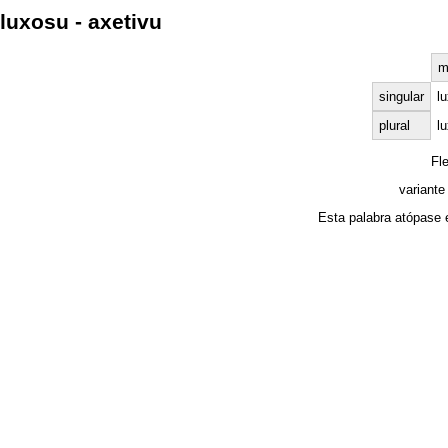
luxosu - axetivu
m
singular
l
plural
l
Fl
variante
Esta palabra atópase