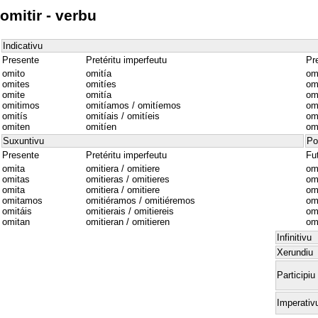
omitir - verbu
Indicativu
Presente
Pretéritu imperfeutu
Pre
omito
omitía
om
omites
omitíes
omi
omite
omitía
om
omitimos
omitíamos / omitíemos
om
omitís
omitíais / omitíeis
omi
omiten
omitíen
om
Suxuntivu
Po
Presente
Pretéritu imperfeutu
Fu
omita
omitiera / omitiere
omi
omitas
omitieras / omitieres
om
omita
omitiera / omitiere
omi
omitamos
omitiéramos / omitiéremos
om
omitáis
omitierais / omitiereis
omi
omitan
omitieran / omitieren
om
Infinitivu
Xerundiu
Participiu
Imperativ