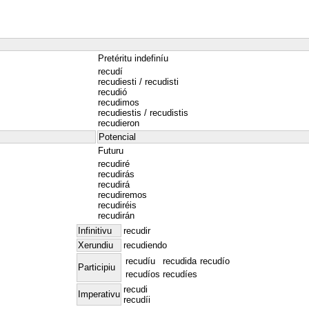
Pretéritu indefiníu
recudí
recudiesti / recudisti
recudió
recudimos
recudiestis / recudistis
recudieron
Potencial
Futuru
recudiré
recudirás
recudirá
recudiremos
recudiréis
recudirán
Infinitivu
recudir
Xerundiu
recudiendo
recudíu
recudida
recudío
Participiu
recudíos
recudíes
recudi
Imperativu
recudíi