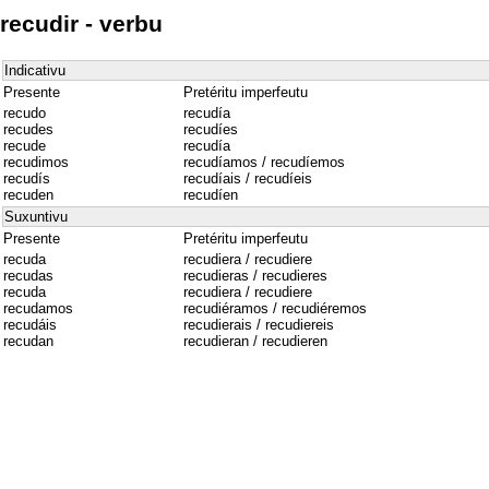
recudir - verbu
Indicativu
Presente
Pretéritu imperfeutu
recudo
recudía
recudes
recudíes
recude
recudía
recudimos
recudíamos / recudíemos
recudís
recudíais / recudíeis
recuden
recudíen
Suxuntivu
Presente
Pretéritu imperfeutu
recuda
recudiera / recudiere
recudas
recudieras / recudieres
recuda
recudiera / recudiere
recudamos
recudiéramos / recudiéremos
recudáis
recudierais / recudiereis
recudan
recudieran / recudieren