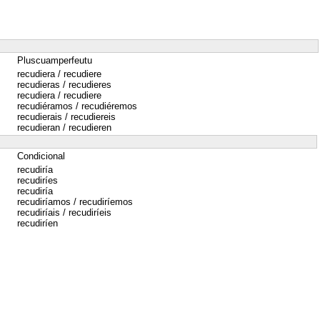
Pluscuamperfeutu
recudiera / recudiere
recudieras / recudieres
recudiera / recudiere
recudiéramos / recudiéremos
recudierais / recudiereis
recudieran / recudieren
Condicional
recudiría
recudiríes
recudiría
recudiríamos / recudiríemos
recudiríais / recudiríeis
recudiríen