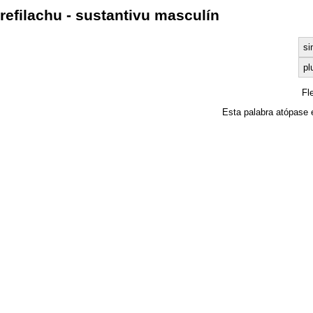
refilachu - sustantivu masculín
si
pl
Fl
Esta palabra atópase