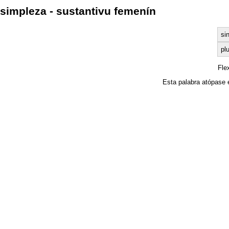
simpleza - sustantivu femenín
si
plu
Fle
Esta palabra atópase