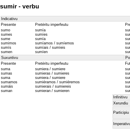
sumir - verbu
Indicativu
Presente
Pretéritu imperfeutu
Pre
sumo
sumía
su
sumes
sumíes
su
sume
sumía
su
sumimos
sumíamos / sumíemos
su
sumís
sumíais / sumíeis
su
sumen
sumíen
su
Suxuntivu
Po
Presente
Pretéritu imperfeutu
Fu
suma
sumiera / sumiere
su
sumas
sumieras / sumieres
su
suma
sumiera / sumiere
su
sumamos
sumiéramos / sumiéremos
su
sumáis
sumierais / sumiereis
su
suman
sumieran / sumieren
su
Infinitivu
Xerundiu
Participiu
Imperativ