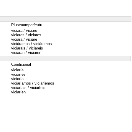
Pluscuamperfeutu
viciara / viciare
viciaras / viciares
viciara / viciare
viciáramos / viciáremos
viciarais / viciareis
viciaran / viciaren
Condicional
viciaría
viciaríes
viciaría
viciaríamos / viciaríemos
viciaríais / viciaríeis
viciaríen