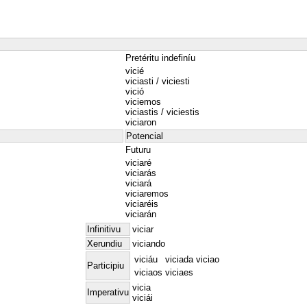
Pretéritu indefiníu
vicié
viciasti / viciesti
vició
viciemos
viciastis / viciestis
viciaron
Potencial
Futuru
viciaré
viciarás
viciará
viciaremos
viciaréis
viciarán
Infinitivu
viciar
Xerundiu
viciando
viciáu
viciada
viciao
Participiu
viciaos
viciaes
vicia
Imperativu
viciái