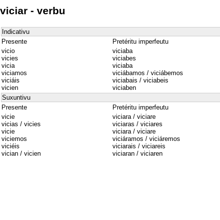
viciar - verbu
Indicativu
Presente
Pretéritu imperfeutu
vicio
viciaba
vicies
viciabes
vicia
viciaba
viciamos
viciábamos / viciábemos
viciáis
viciabais / viciabeis
vicien
viciaben
Suxuntivu
Presente
Pretéritu imperfeutu
vicie
viciara / viciare
vicias / vicies
viciaras / viciares
vicie
viciara / viciare
viciemos
viciáramos / viciáremos
viciéis
viciarais / viciareis
vician / vicien
viciaran / viciaren