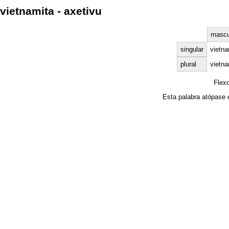
vietnamita - axetivu
mascu
singular
vietna
plural
vietna
Flex
Esta palabra atópase