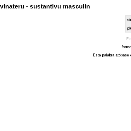
vinateru - sustantivu masculín
si
pl
Fl
forma
Esta palabra atópase