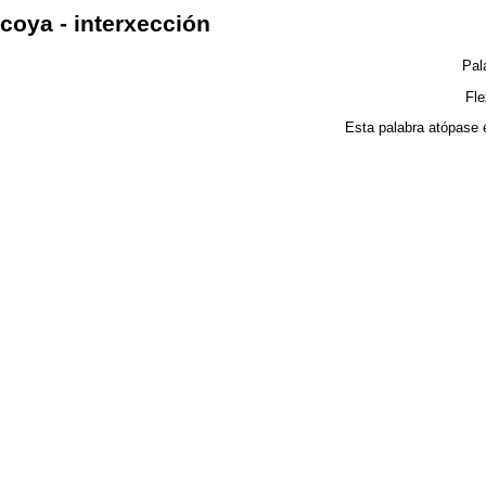
coya - interxección
Pal
Fl
Esta palabra atópase