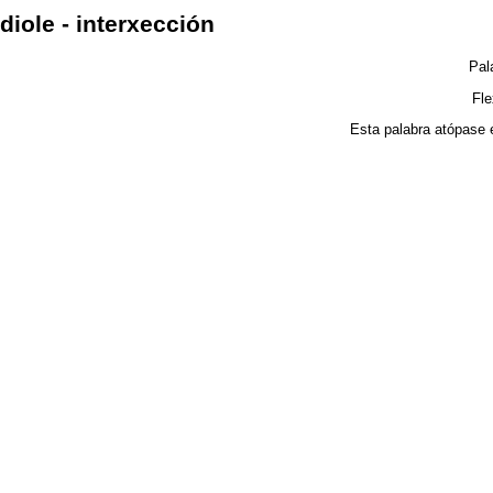
diole - interxección
Pal
Fl
Esta palabra atópase