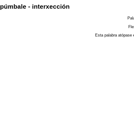
púmbale - interxección
Pal
Fl
Esta palabra atópase