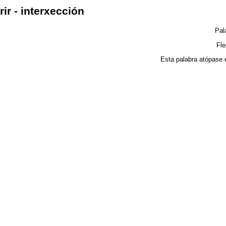
rir - interxección
Pal
Fl
Esta palabra atópase