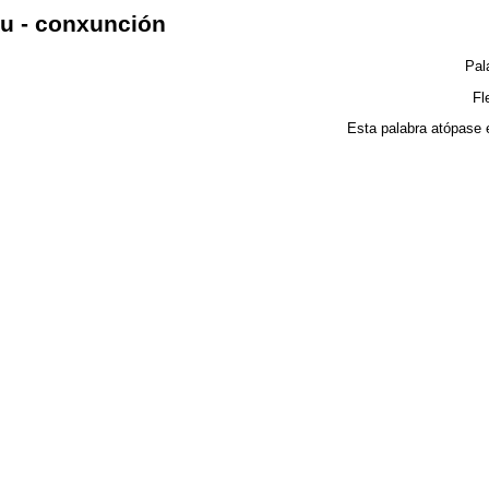
u - conxunción
Pal
Fl
Esta palabra atópase