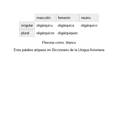
masculín
femenín
neutru
singular
oligárquicu
oligárquica
oligárquico
plural
oligárquicos
oligárquiques
Flexona como:
blancu
Esta palabra atópase en
Diccionariu de la Llingua Asturiana