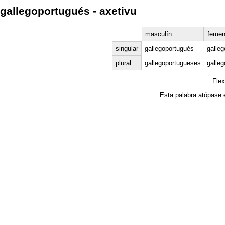
gallegoportugués - axetivu
masculín
femen
singular
gallegoportugués
galle
plural
gallegoportugueses
galle
Fle
Esta palabra atópase