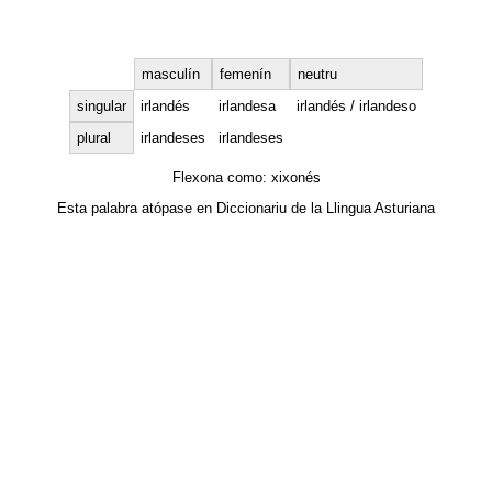
masculín
femenín
neutru
singular
irlandés
irlandesa
irlandés / irlandeso
plural
irlandeses
irlandeses
Flexona como:
xixonés
Esta palabra atópase en
Diccionariu de la Llingua Asturiana