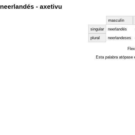
neerlandés - axetivu
masculín
singular
neerlandés
plural
neerlandeses
Fle
Esta palabra atópase