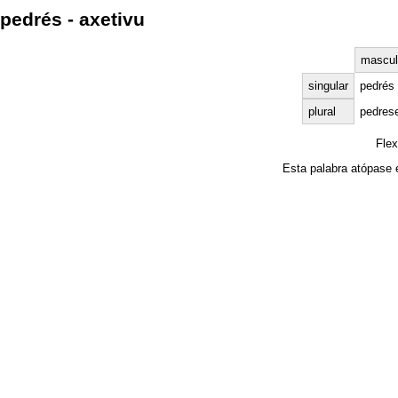
pedrés - axetivu
mascul
singular
pedrés
plural
pedres
Fle
Esta palabra atópase