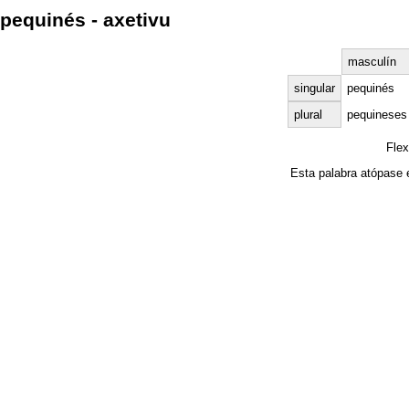
pequinés - axetivu
masculín
singular
pequinés
plural
pequineses
Fle
Esta palabra atópase