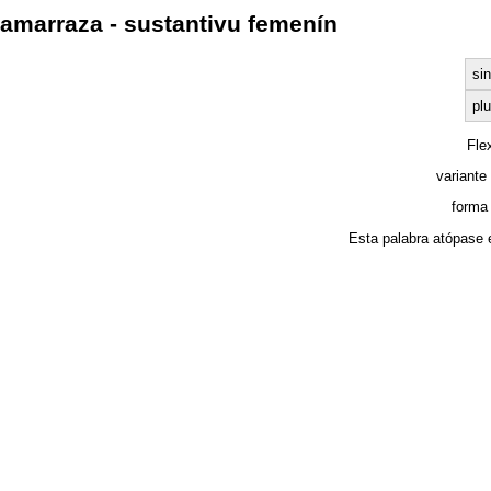
amarraza - sustantivu femenín
sin
plu
Fle
variante
forma
Esta palabra atópase