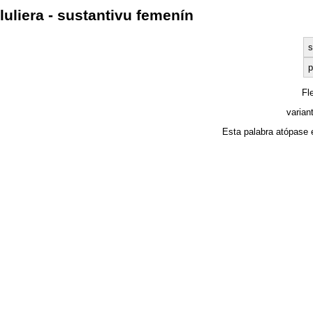
luliera - sustantivu femenín
s
p
Fl
varian
Esta palabra atópase