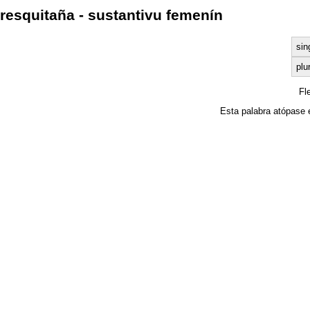
resquitaña - sustantivu femenín
sin
plu
Fl
Esta palabra atópase