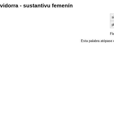
vidorra - sustantivu femenín
s
p
Fl
Esta palabra atópase