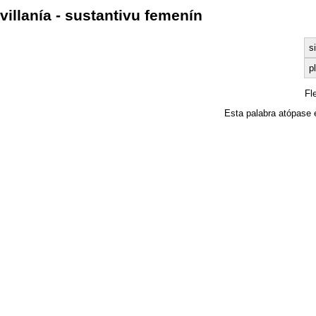
villanía - sustantivu femenín
s
pl
Fl
Esta palabra atópase