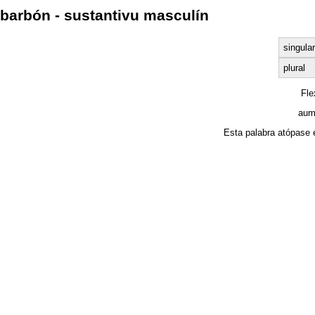
barbón - sustantivu masculín
singular
plural
Fl
aum
Esta palabra atópase