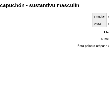
capuchón - sustantivu masculín
singular
plural
Fl
aumen
Esta palabra atópase