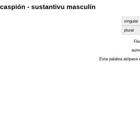
caspión - sustantivu masculín
singular
plural
Fl
aume
Esta palabra atópase