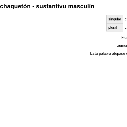
chaquetón - sustantivu masculín
singular
c
plural
c
Fl
aumen
Esta palabra atópase