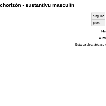
chorizón - sustantivu masculín
singular
plural
Fl
aume
Esta palabra atópase