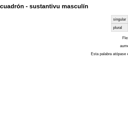
cuadrón - sustantivu masculín
singular
plural
Fl
aume
Esta palabra atópase