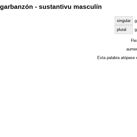
garbanzón - sustantivu masculín
singular
g
plural
g
Fl
aumen
Esta palabra atópase