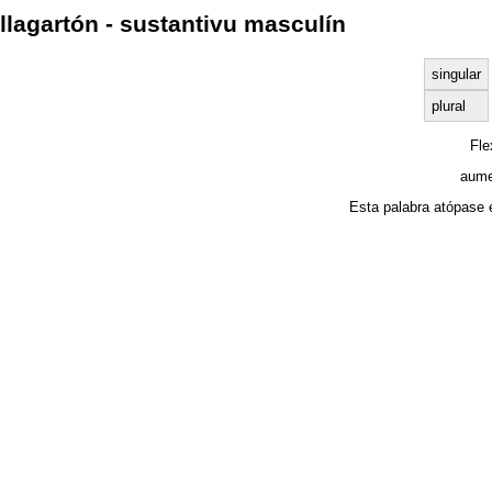
llagartón - sustantivu masculín
singular
plural
Fl
aume
Esta palabra atópase