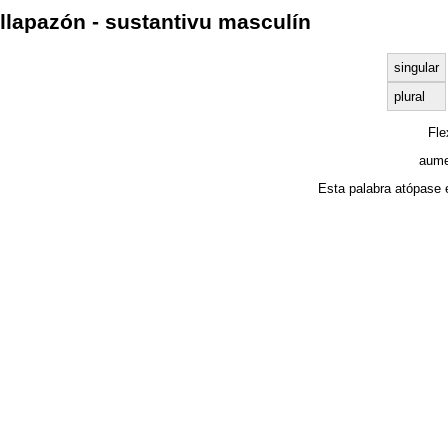
llapazón - sustantivu masculín
singular
plural
Fl
aume
Esta palabra atópase