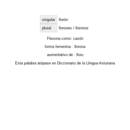
singular
llorón
plural
llorones / lloronos
Flexona como:
casón
forma femenina :
llorona
aumentativu de :
lloru
Esta palabra atópase en
Diccionariu de la Llingua Asturiana