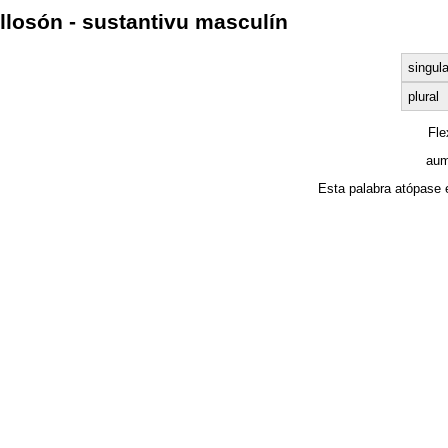
llosón - sustantivu masculín
singula
plural
Fl
aum
Esta palabra atópase