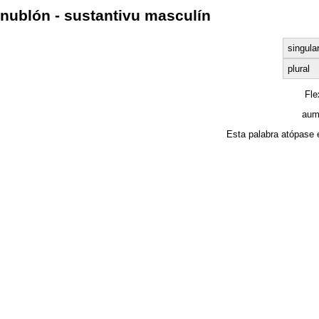
nublón - sustantivu masculín
singula
plural
Fl
aum
Esta palabra atópase