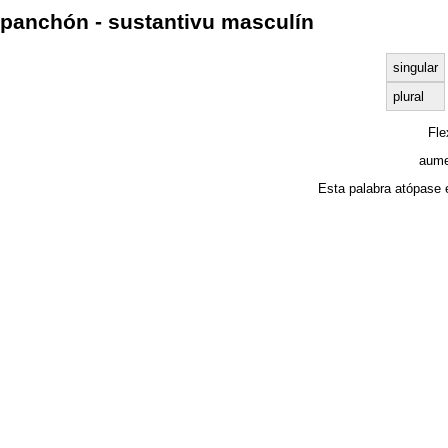
panchón - sustantivu masculín
singular
plural
Fl
aume
Esta palabra atópase