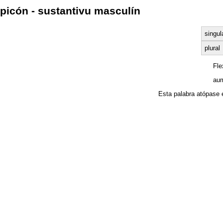
picón - sustantivu masculín
singul
plural
Fl
aum
Esta palabra atópase