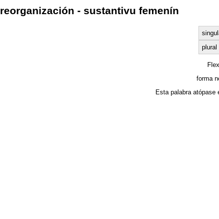
reorganización - sustantivu femenín
singul
plural
Fle
forma n
Esta palabra atópase