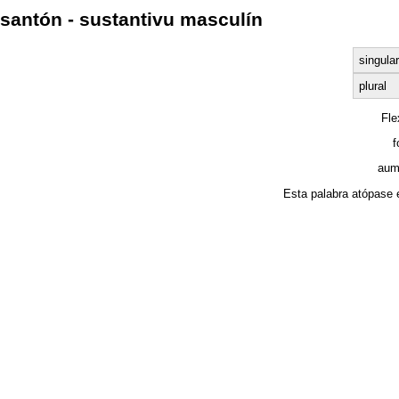
santón - sustantivu masculín
singular
plural
Fl
f
aum
Esta palabra atópase