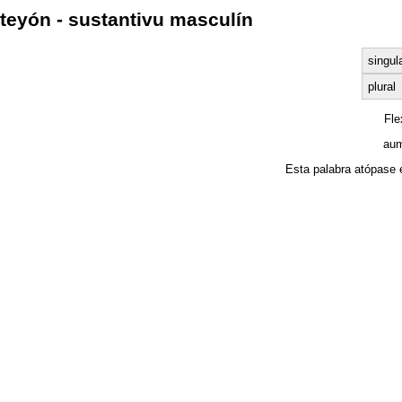
teyón - sustantivu masculín
singul
plural
Fl
aum
Esta palabra atópase