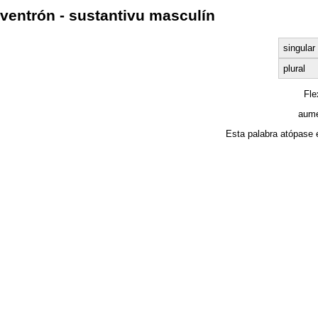
ventrón - sustantivu masculín
singular
plural
Fl
aume
Esta palabra atópase