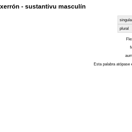
xerrón - sustantivu masculín
singula
plural
Fl
f
aum
Esta palabra atópase